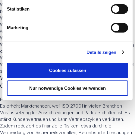
l
Was Informationssicherheit für die Geschäftsführung konkret
l
Statistiken
bedeutet
i
Welche Vorteile ein ISMS aus Managementsicht schafft
g
Welche Aufgaben auf strategischer Ebene wahrgenommen
Marketing
u
werden müssen
Wie ein ISMS operativ funktioniert
n
Wie Betrieb, Aufrechterhaltung und kontinuierliche Verbesserung
g
organisiert werden müssen, damit das ISMS wirksam bleibt
Details zeigen
s
Welche Vorteile sich für IT und Fachbereiche ergeben
a
Welche typischen Fehler und Stolpersteine ein ISMS in der Praxis
u
Cookies zulassen
scheitern lassen und wie man sie vermeidet
s
Wirtschaftlicher Mehrwert statt reiner
w
Compliance
Nur notwendige Cookies verwenden
a
h
Ein wirksames ISMS zahlt direkt auf unternehmerische Ziele ein.
l
Es erhöht Marktchancen, weil ISO 27001 in vielen Branchen
Voraussetzung für Ausschreibungen und Partnerschaften ist. Es
stärkt Kundenvertrauen und kann Vertriebszyklen verkürzen.
Zudem reduziert es finanzielle Risiken, etwa durch die
Vermeidung von Sicherheitsvorfällen, Betriebsunterbrechungen