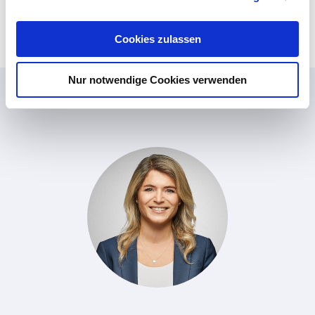
a
u
Cookies zulassen
s
w
Nur notwendige Cookies verwenden
a
Das sagt unser Team
h
l