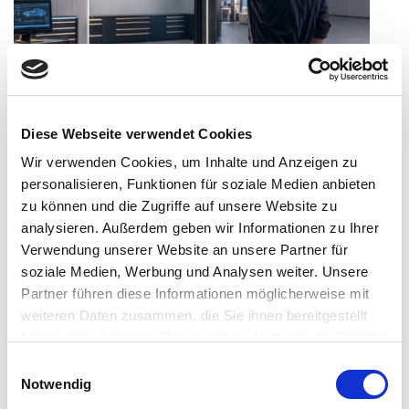
Consileon auf der TECHNO EXPO 2026
Consileon ist am 24. September 2026 auf der TECHNO
Diese Webseite verwendet Cookies
EXPO in Hamburg vertreten. Im Mittelpunkt stehen
Wir verwenden Cookies, um Inhalte und Anzeigen zu
praxisnahe KI-Lösungen für Autohäuser: vom
personalisieren, Funktionen für soziale Medien anbieten
Wissenstransfer über den Kundenservice und die
zu können und die Zugriffe auf unsere Website zu
professionelle Präsentation von Gebrauchtwagen bis zum
sicheren Umgang mit KI.
analysieren. Außerdem geben wir Informationen zu Ihrer
Verwendung unserer Website an unsere Partner für
soziale Medien, Werbung und Analysen weiter. Unsere
Partner führen diese Informationen möglicherweise mit
weiteren Daten zusammen, die Sie ihnen bereitgestellt
haben oder die sie im Rahmen Ihrer Nutzung der Dienste
gesammelt haben.
E
Notwendig
i