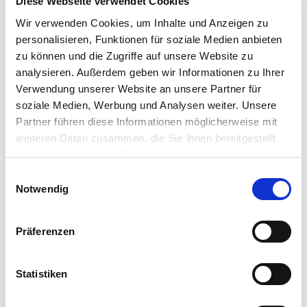
Diese Webseite verwendet Cookies
Wir verwenden Cookies, um Inhalte und Anzeigen zu
personalisieren, Funktionen für soziale Medien anbieten
zu können und die Zugriffe auf unsere Website zu
analysieren. Außerdem geben wir Informationen zu Ihrer
Verwendung unserer Website an unsere Partner für
soziale Medien, Werbung und Analysen weiter. Unsere
Partner führen diese Informationen möglicherweise mit
weiteren Daten zusammen, die Sie ihnen bereitgestellt
haben oder die sie im Rahmen Ihrer Nutzung der Dienste
gesammelt haben.
E
Notwendig
i
n
w
Präferenzen
i
l
Dr. Herbert Wörner
l
Statistiken
i
IM BERATERSTAB SEIT 2010
g