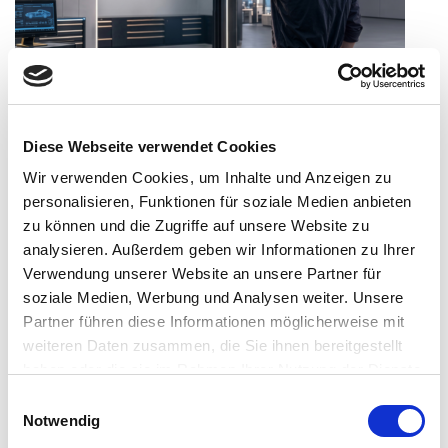
Consileon auf der TECHNO EXPO 2026
Consileon ist am 24. September 2026 auf der TECHNO
Diese Webseite verwendet Cookies
EXPO in Hamburg vertreten. Im Mittelpunkt stehen
Wir verwenden Cookies, um Inhalte und Anzeigen zu
praxisnahe KI-Lösungen für Autohäuser: vom
personalisieren, Funktionen für soziale Medien anbieten
Wissenstransfer über den Kundenservice und die
zu können und die Zugriffe auf unsere Website zu
professionelle Präsentation von Gebrauchtwagen bis zum
sicheren Umgang mit KI.
analysieren. Außerdem geben wir Informationen zu Ihrer
Verwendung unserer Website an unsere Partner für
soziale Medien, Werbung und Analysen weiter. Unsere
Partner führen diese Informationen möglicherweise mit
weiteren Daten zusammen, die Sie ihnen bereitgestellt
haben oder die sie im Rahmen Ihrer Nutzung der Dienste
gesammelt haben.
E
Notwendig
i