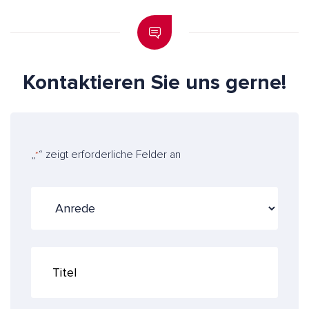
Kontaktieren Sie uns gerne!
„
“ zeigt erforderliche Felder an
*
A
n
r
e
T
d
i
e
t
e