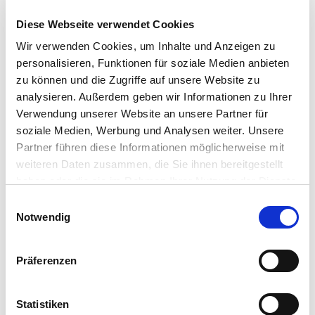
s
c
n
s
h
Diese Webseite verwendet Cookies
u
e
r
m
Wir verwenden Cookies, um Inhalte und Anzeigen zu
*
i
m
personalisieren, Funktionen für soziale Medien anbieten
c
*
e
zu können und die Zugriffe auf unsere Website zu
h
r
analysieren. Außerdem geben wir Informationen zu Ihrer
t
Verwendung unserer Website an unsere Partner für
a
Datenschutz
*
n
soziale Medien, Werbung und Analysen weiter. Unsere
u
Partner führen diese Informationen möglicherweise mit
Ich akzeptiere die
Datenschutzinformation
und
n
die
Datenschutzerklärung
.
weiteren Daten zusammen, die Sie ihnen bereitgestellt
s
Bitte bestätigen Sie, dass Sie kein Computer
haben oder die sie im Rahmen Ihrer Nutzung der Dienste
e
sind.
gesammelt haben.
E
r
Notwendig
i
e
n
E
w
x
Präferenzen
p
i
e
l
r
l
Statistiken