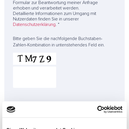
Formular zur Beantwortung meiner Anfrage
*
erhoben und verarbeitet werden.
Detaillierte Informationen zum Umgang mit
Nutzerdaten finden Sie in unserer
Datenschutzerklärung
. *
C
Bitte geben Sie die nachfolgende Buchstaben-
A
Zahlen-Kombination in untenstehendes Feld ein.
P
T
C
H
A
Absenden