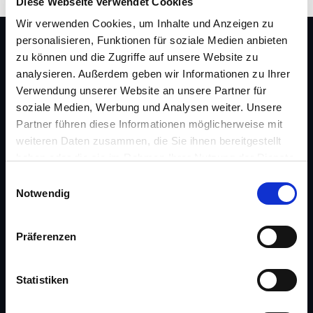
Diese Webseite verwendet Cookies
Wir verwenden Cookies, um Inhalte und Anzeigen zu
personalisieren, Funktionen für soziale Medien anbieten
FOLGEN SIE UNS AUF
zu können und die Zugriffe auf unsere Website zu
analysieren. Außerdem geben wir Informationen zu Ihrer
Facebook
Kununu
LinkedIn
Instagram
Xing
Verwendung unserer Website an unsere Partner für
YouTube
soziale Medien, Werbung und Analysen weiter. Unsere
Partner führen diese Informationen möglicherweise mit
weiteren Daten zusammen, die Sie ihnen bereitgestellt
haben oder die sie im Rahmen Ihrer Nutzung der Dienste
BRANCHEN
gesammelt haben.
E
Automotive
Notwendig
i
Banking
n
Healthcare
w
Präferenzen
Kapitalmärkte
i
Öffentlicher Sektor
l
l
Statistiken
Versicherungen
i