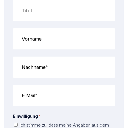
T
d
i
e
t
e
l
V
o
r
n
a
N
m
a
e
c
h
n
E
a
-
m
M
e
a
*
i
Einwilligung
*
*
l
Ich stimme zu, dass meine Angaben aus dem
*