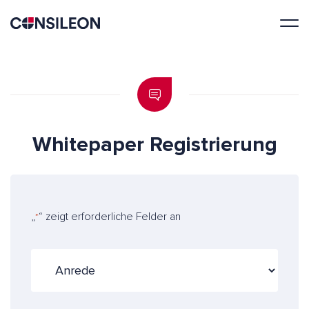
Whitepaper Registrierung
„
“ zeigt erforderliche Felder an
*
A
n
r
e