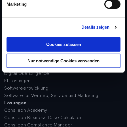
g
Marketing
PORTFOLIO
u
n
Beratung
g
Strategieberatung
Details zeigen
s
Fachkräftemangel
a
IT-Beratung
u
Cybersecurity
Cookies zulassen
s
KI-Beratung
w
Vertrieb-, Service- und Marketing-Beratung
Nur notwendige Cookies verwenden
a
Software
h
Digital-Due-Diligence
l
KI-Lösungen
Softwareentwicklung
Software für Vertrieb, Service und Marketing
Lösungen
Consileon Academy
Consileon Business Case Calculator
Consileon Compliance Manager