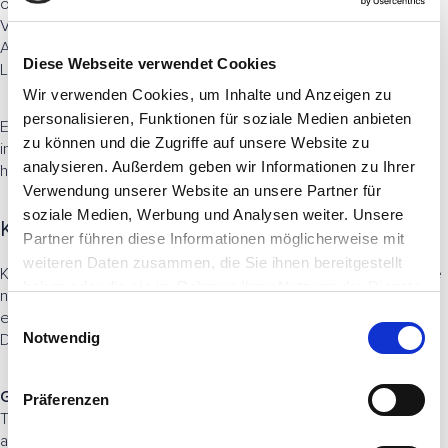
oder Terminbuchungen. Der Berater wird dort aktiv, wo Kontext,
Vertrauen und Empathie gefragt sind: bei großen
Anlageentscheidungen, Nachfolgefragen oder
Diese Webseite verwendet Cookies
Lebensveränderungen.
Wir verwenden Cookies, um Inhalte und Anzeigen zu
personalisieren, Funktionen für soziale Medien anbieten
Ein solches Modell erfordert jedoch konsistente Prozesse,
zu können und die Zugriffe auf unsere Website zu
intelligente Automatisierung und eine klare Datenbasis – genau
analysieren. Außerdem geben wir Informationen zu Ihrer
hier greifen moderne CRM- & CX-Lösungen ineinander.
Verwendung unserer Website an unsere Partner für
soziale Medien, Werbung und Analysen weiter. Unsere
Künstliche Intelligenz als Gamechanger
Partner führen diese Informationen möglicherweise mit
weiteren Daten zusammen, die Sie ihnen bereitgestellt
Künstliche Intelligenz ist kein Selbstzweck, sondern der logische
haben oder die sie im Rahmen Ihrer Nutzung der Dienste
nächste Schritt in der Evolution des Private Banking. Richtig
gesammelt haben.
eingesetzt, unterstützen KI Berater und Banken in drei zentralen
E
Notwendig
Dimensionen:
i
n
w
Gesprächsvorbereitung:
KI analysiert Kundenprofile,
Präferenzen
i
Transaktionen und Markttrends und bereitet Gespräche
l
automatisch vor mit individuellen Insights, Themenvorschlägen