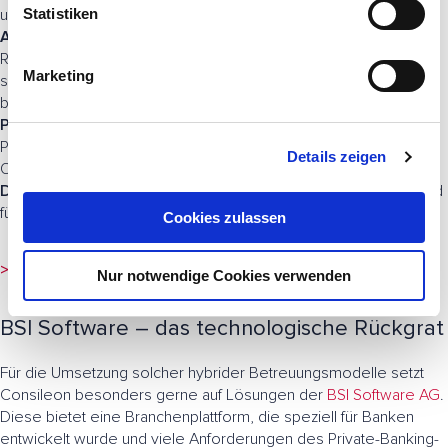
l
Statistiken
und Handlungsoptionen.
Automatisierte Kommunikation:
KI beantwortet
i
Routineanfragen, erstellt personalisierte Marktupdates oder
g
Marketing
sendet relevante Portfolio-Hinweise in Echtzeit auf dem
u
bevorzugten Kanal des Kunden.
n
Proaktive Beratung:
Durch Mustererkennung identifiziert KI
g
Potenziale für Nachinvestitionen, Risikobalancen oder ESG-
Details zeigen
s
Optimierungen und schlägt automatisch Next Best Actions vor.
a
Das Ergebnis
: mehr Relevanz für den Kunden, weniger Aufwand
u
für den Berater.
Cookies zulassen
s
w
>>> Mehr zu KI-Beratung
Nur notwendige Cookies verwenden
a
h
BSI Software – das technologische Rückgrat
l
Für die Umsetzung solcher hybrider Betreuungsmodelle setzt
Consileon besonders gerne auf Lösungen der
BSI Software AG
.
Diese bietet eine Branchenplattform, die speziell für Banken
entwickelt wurde und viele Anforderungen des Private-Banking-