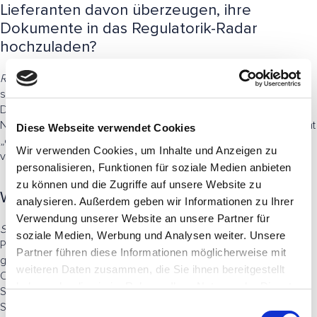
Lieferanten davon überzeugen, ihre
Dokumente in das Regulatorik-Radar
hochzuladen?
Rüdiger:
Am besten, indem du ihnen aufzeigst, dass es auch für
sie Vorteile bringt!
Die KI-Auswertung ist objektiv, schnell und bietet klare
Nachweise. Außerdem legt der Lieferant seine Dokumente nicht
Diese Webseite verwendet Cookies
„offen“, sondern nur die relevanten Textpassagen werden
Wir verwenden Cookies, um Inhalte und Anzeigen zu
verarbeitet
personalisieren, Funktionen für soziale Medien anbieten
zu können und die Zugriffe auf unsere Website zu
Welche Dateiformate unterstützt das Tool?
analysieren. Außerdem geben wir Informationen zu Ihrer
Verwendung unserer Website an unsere Partner für
Sebastian:
Eigentlich alle Formate, die täglich genutzt werden:
soziale Medien, Werbung und Analysen weiter. Unsere
PDF, Word, Excel und PowerPoint. Bei PDF, lassen sich selbst
Partner führen diese Informationen möglicherweise mit
gescannte Dokumente mühelos einbinden, dank integrierter
weiteren Daten zusammen, die Sie ihnen bereitgestellt
OCR-Technologie, die Inhalte zuverlässig erkennt. Solange der
haben oder die sie im Rahmen Ihrer Nutzung der Dienste
Scan also halbwegs lesbar ist, funktioniert auch der Import ohne
gesammelt haben.
Schwierigkeiten.
E