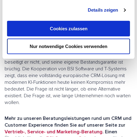
g
Digitale Souveränität ist kein IT-Hype und kein
Details zeigen
s
regulatorisches Pflichtprogramm. Sie ist eine
a
unternehmerische Grundsatzentscheidung: Wem vertraue
u
ich die Daten meiner Kunden an, und unter welchem Recht?
Cookies zulassen
s
w
Entscheidend ist, die beiden Ebenen sauber zu trennen. Der
Nur notwendige Cookies verwenden
a
Data Privacy Framework mag den Transfer in die USA aktuell
h
legalisieren: Das Zugriffsrisiko unter dem CLOUD Act
l
beseitigt er nicht, und seine eigene Bestandsgarantie ist
brüchig. Die Kooperation von BSI Software und T-Systems
zeigt, dass eine vollständig europäische CRM-Lösung mit
modernen KI-Funktionen heute keinen Kompromiss mehr
bedeutet. Die Frage ist nicht länger, ob eine Alternative
existiert. Die Frage ist, wie lange Unternehmen noch warten
wollen.
Mehr zu unseren Beratungsleistungen rund um CRM und
Customer Experience finden Sie auf unserer Seite zur
Vertrieb-, Service- und Marketing-Beratung
. Einen