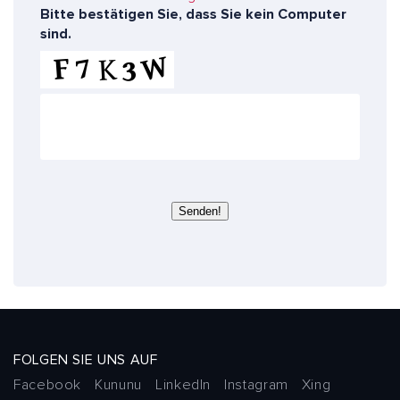
s
Bitte bestätigen Sie, dass Sie kein Computer
e
sind.
r
e
E
x
p
e
r
t
e
Senden!
n
FOLGEN SIE UNS AUF
Facebook
Kununu
LinkedIn
Instagram
Xing