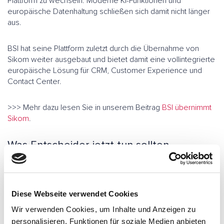
Plattform zu wechseln. Moderne KI-Funktionen und
europäische Datenhaltung schließen sich damit nicht länger
aus.
BSI hat seine Plattform zuletzt durch die Übernahme von
Sikom weiter ausgebaut und bietet damit eine vollintegrierte
europäische Lösung für CRM, Customer Experience und
Contact Center.
>>> Mehr dazu lesen Sie in unserem Beitrag
BSI übernimmt
Sikom
.
Was Entscheider jetzt tun sollten
Datensouveränität beginnt nicht beim IT-Dienstleister. Sie
beginnt mit der Frage, welche Daten im CRM verarbeitet
werden und welches Risiko damit verbunden ist.
Diese Webseite verwendet Cookies
Wir verwenden Cookies, um Inhalte und Anzeigen zu
Ein sinnvoller erster Schritt ist eine ehrliche
personalisieren, Funktionen für soziale Medien anbieten