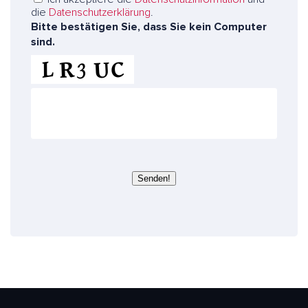
n
die
Datenschutzerklärung
.
s
Bitte bestätigen Sie, dass Sie kein Computer
e
sind.
r
e
E
x
p
e
r
t
e
Senden!
n