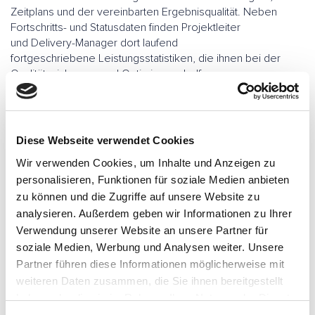
Zeitplans und der vereinbarten Ergebnisqualität. Neben
Fortschritts- und Statusdaten finden Projektleiter
und Delivery-Manager dort laufend
fortgeschriebene Leistungsstatistiken, die ihnen bei der
Qualitätssicherung und Optimierung helfen.
Diese Webseite verwendet Cookies
Wir verwenden Cookies, um Inhalte und Anzeigen zu
personalisieren, Funktionen für soziale Medien anbieten
Kontaktieren Sie uns, bei
zu können und die Zugriffe auf unsere Website zu
analysieren. Außerdem geben wir Informationen zu Ihrer
weiteren Fragen zu
Verwendung unserer Website an unsere Partner für
PMOaaMS.
soziale Medien, Werbung und Analysen weiter. Unsere
Partner führen diese Informationen möglicherweise mit
weiteren Daten zusammen, die Sie ihnen bereitgestellt
haben oder die sie im Rahmen Ihrer Nutzung der Dienste
gesammelt haben.