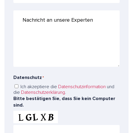
A
e
d
f
r
N
o
e
a
n
s
c
n
s
h
u
e
r
m
*
i
m
c
*
e
h
r
t
a
Datenschutz
*
n
u
Ich akzeptiere die
Datenschutzinformation
und
n
die
Datenschutzerklärung
.
s
Bitte bestätigen Sie, dass Sie kein Computer
e
sind.
r
e
E
x