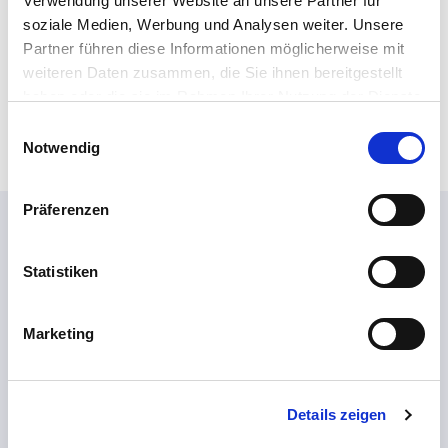
Verwendung unserer Website an unsere Partner für
soziale Medien, Werbung und Analysen weiter. Unsere
Partner führen diese Informationen möglicherweise mit
weiteren Daten zusammen, die Sie ihnen bereitgestellt
haben oder die sie im Rahmen Ihrer Nutzung der Dienste
gesammelt haben.
E
Notwendig
i
n
w
Präferenzen
i
l
l
Statistiken
i
g
Marketing
u
n
g
Details zeigen
s
a