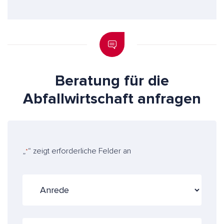
Beratung für die
Abfallwirtschaft anfragen
„
“ zeigt erforderliche Felder an
*
A
n
r
e
T
d