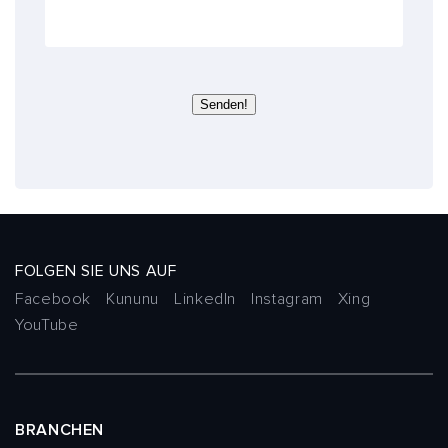
p
e
r
t
e
Senden!
n
FOLGEN SIE UNS AUF
Facebook
Kununu
LinkedIn
Instagram
Xing
YouTube
BRANCHEN