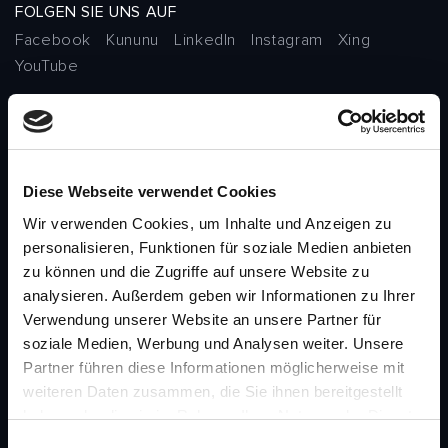
FOLGEN SIE UNS AUF
Facebook
Kununu
LinkedIn
Instagram
Xing
YouTube
BRANCHEN
Diese Webseite verwendet Cookies
Automotive
Wir verwenden Cookies, um Inhalte und Anzeigen zu
Banking
personalisieren, Funktionen für soziale Medien anbieten
Healthcare
zu können und die Zugriffe auf unsere Website zu
Kapitalmärkte
analysieren. Außerdem geben wir Informationen zu Ihrer
Öffentlicher Sektor
Verwendung unserer Website an unsere Partner für
Versicherungen
soziale Medien, Werbung und Analysen weiter. Unsere
Partner führen diese Informationen möglicherweise mit
weiteren Daten zusammen, die Sie ihnen bereitgestellt
PORTFOLIO
haben oder die sie im Rahmen Ihrer Nutzung der Dienste
Beratung
gesammelt haben.
E