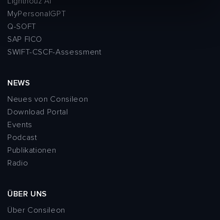
Lighthouz AI
l
MyPersonalGPT
Q-SOFT
SAP FICO
SWIFT-CSCF-Assessment
NEWS
Neues von Consileon
Download Portal
Events
Podcast
Publikationen
Radio
ÜBER UNS
Über Consileon