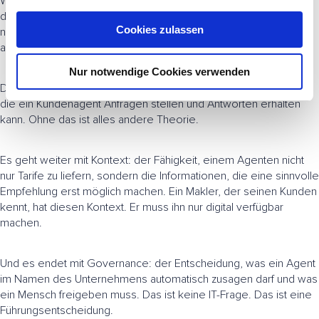
Wir verwenden den Begriff
Agent Relationship Management
für
a
das, was Unternehmen jetzt aufbauen müssen: die Fähigkeit,
u
Cookies zulassen
nicht nur mit menschlichen Kunden zu kommunizieren, sondern
s
auch mit deren digitalen Stellvertretern.
w
Nur notwendige Cookies verwenden
a
Das beginnt mit Erreichbarkeit: standardisierte Protokolle, über
h
die ein Kundenagent Anfragen stellen und Antworten erhalten
l
kann. Ohne das ist alles andere Theorie.
Es geht weiter mit Kontext: der Fähigkeit, einem Agenten nicht
nur Tarife zu liefern, sondern die Informationen, die eine sinnvolle
Empfehlung erst möglich machen. Ein Makler, der seinen Kunden
kennt, hat diesen Kontext. Er muss ihn nur digital verfügbar
machen.
Und es endet mit Governance: der Entscheidung, was ein Agent
im Namen des Unternehmens automatisch zusagen darf und was
ein Mensch freigeben muss. Das ist keine IT-Frage. Das ist eine
Führungsentscheidung.