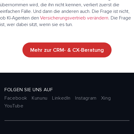
übernommen wird, die ihn nicht kennen, verliert zuerst die
einfachen Fälle. Und dann die anderen auch. Die Frage ist nicht,
ob KI-Agenten den
Versicherungsvertrieb verändern
. Die Frage
ist, wer dabei sitzt, wenn sie es tun.
Mehr zur CRM- & CX-Beratung
FOLGEN SIE UNS AUF
Facebook
Kununu
LinkedIn
Instagram
Xing
YouTube