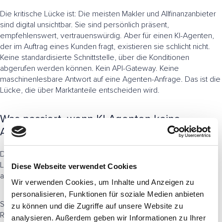
Die kritische Lücke ist: Die meisten Makler und Allfinanzanbieter
sind digital unsichtbar. Sie sind persönlich präsent,
empfehlenswert, vertrauenswürdig. Aber für einen KI-Agenten,
der im Auftrag eines Kunden fragt, existieren sie schlicht nicht.
Keine standardisierte Schnittstelle, über die Konditionen
abgerufen werden können. Kein API-Gateway. Keine
maschinenlesbare Antwort auf eine Agenten-Anfrage. Das ist die
Lücke, die über Marktanteile entscheiden wird.
Was passiert, wenn KI-Agenten keine
Anlaufstelle finden
Der Markt wird sich aufteilen, und zwar nicht entlang der alten
Linien von Online und Offline, sondern entlang einer neuen:
Diese Webseite verwendet Cookies
agentenkompatibel und nicht agentenkompatibel.
Wir verwenden Cookies, um Inhalte und Anzeigen zu
personalisieren, Funktionen für soziale Medien anbieten
Standardisierbare Produkte, Kfz, einfache Haftpflicht,
zu können und die Zugriffe auf unsere Website zu
Reiseversicherung, wandern zu Vergleichsportalen. Nicht weil
analysieren. Außerdem geben wir Informationen zu Ihrer