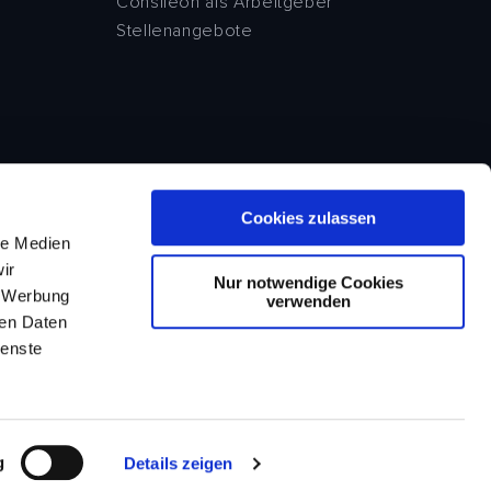
Consileon als Arbeitgeber
Stellenangebote
Cookies zulassen
le Medien
ir
Nur notwendige Cookies
, Werbung
verwenden
ren Daten
ienste
© 2026 Consileon
g
Details zeigen