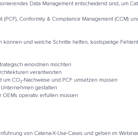
ktionierendes Data Management entscheidend sind, um Ca
nt (PCF), Conformity & Compliance Management (CCM) u
n können und welche Schritte helfen, kostspielige Fehlen
strategisch einordnen möchten
Architekturen verantworten
und um CO₂-Nachweise und PCF umsetzen müssen
m Unternehmen gestalten
r OEMs operativ erfüllen müssen
Einführung von Catena-X-Use-Cases und geben im Webinar 