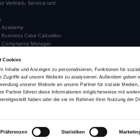
ür Vertrieb, Service und
n
n Academy
 Business Case Calculator
n Compliance Manager
n Invoice Management
t Cookies
 Planning Poker
AI
 Inhalte und Anzeigen zu personalisieren, Funktionen für sozia
alGPT
e Zugriffe auf unsere Website zu analysieren. Außerdem geben w
rwendung unserer Website an unsere Partner für soziale Medien
re Partner führen diese Informationen möglicherweise mit weite
ereitgestellt haben oder die sie im Rahmen Ihrer Nutzung der D
CF-Assessment
nen
Impressum
Präferenzen
Statistiken
Marketin