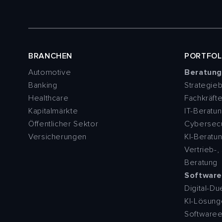
BRANCHEN
PORTFOL
Automotive
Beratun
Banking
Strategie
Healthcare
Fachkräft
Kapitalmärkte
IT-Beratu
Öffentlicher Sektor
Cybersecu
Versicherungen
KI-Beratu
Vertrieb-,
Beratung
Softwar
Digital-Du
KI-Lösun
Softwaree