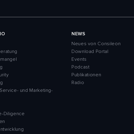
IO
NEWS
g
Neues von Consileon
beratung
Download Portal
emangel
Events
ng
Podcast
rity
Publikationen
ng
Radio
 Service- und Marketing-
e
e-Diligence
gen
ntwicklung