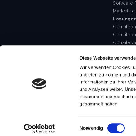
Software f
Marketing
Lösunge
Consileo
Consileon
Consileo
Consileo
Diese Webseite verwende
Consileon
Lighthouz 
Wir verwenden Cookies, um
MyPerson
anbieten zu können und di
Q-SOFT
Informationen zu Ihrer Ve
und Analysen weiter. Unse
SAP FICO
zusammen, die Sie ihnen b
SWIFT-CS
gesammelt haben.
Einwilligungsauswahl
Datenschutzerklärung
Datenschutzinformatio
Notwendig