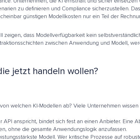
ce. Unternehmen, die KI ernsthaft und sicher einsetzen w
enarien zu definieren und Compliance sicherzustellen. Das
 scheinbar günstigen Modellkosten nur ein Teil der Rechnu
l zeigen, dass Modellverfügbarkeit kein selbstverständlic
traktionsschichten zwischen Anwendung und Modell, werden 
ie jetzt handeln wollen?
 von welchen KI-Modellen ab? Viele Unternehmen wissen d
 API anspricht, bindet sich fest an einen Anbieter. Eine Ab
chen, ohne die gesamte Anwendungslogik anzufassen.
leistungsstärkste Modell. Wer kritische Prozesse auf robus