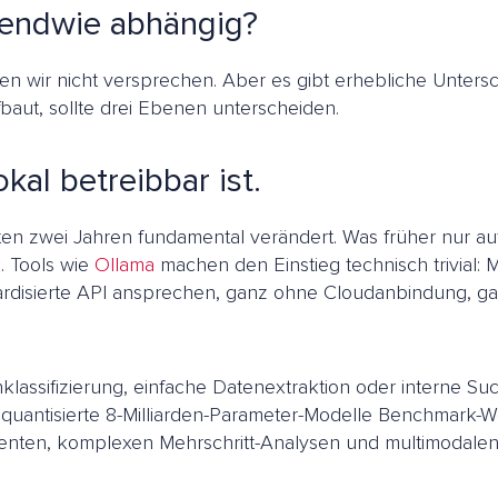
rgendwie abhängig?
ollten wir nicht versprechen. Aber es gibt erhebliche Unt
fbaut, sollte drei Ebenen unterscheiden.
kal betreibbar ist.
zten zwei Jahren fundamental verändert. Was früher nur auf 
. Tools wie
Ollama
machen den Einstieg technisch trivial: M
ndardisierte API ansprechen, ganz ohne Cloudanbindung, g
ifizierung, einfache Datenextraktion oder interne Suchf
 quantisierte 8-Milliarden-Parameter-Modelle Benchmark-W
enten, komplexen Mehrschritt-Analysen und multimodale