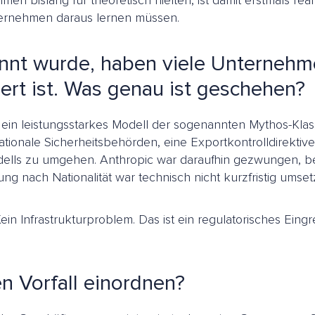
en bislang für theoretisch hielten, ist damit erstmals rea
ternehmen daraus lernen müssen.
kannt wurde, haben viele Unternehm
ert ist. Was genau ist geschehen?
ein leistungsstarkes Modell der sogenannten Mythos-Klass
ationale Sicherheitsbehörden, eine Exportkontrolldirektive
lls zu umgehen. Anthropic war daraufhin gezwungen, bei
ung nach Nationalität war technisch nicht kurzfristig umset
ein Infrastrukturproblem. Das ist ein regulatorisches Eing
n Vorfall einordnen?