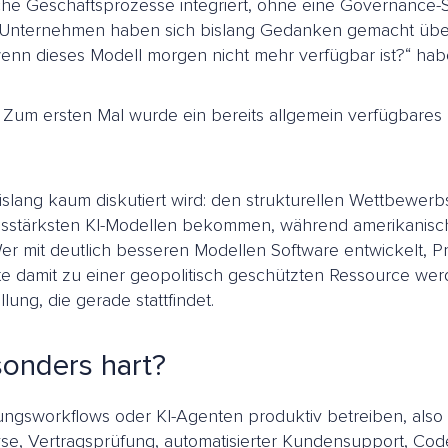
che Geschäftsprozesse integriert, ohne eine Governance-St
sten Unternehmen haben sich bislang Gedanken gemacht üb
, wenn dieses Modell morgen nicht mehr verfügbar ist?“ ha
fall. Zum ersten Mal wurde ein bereits allgemein verfügba
as bislang kaum diskutiert wird: den strukturellen Wettbe
gsstärksten KI-Modellen bekommen, während amerikanisch
Wer mit deutlich besseren Modellen Software entwickelt, Pr
e damit zu einer geopolitisch geschützten Ressource werden
lung, die gerade stattfindet.
sonders hart?
ngsworkflows oder KI-Agenten produktiv betreiben, also n
, Vertragsprüfung, automatisierter Kundensupport, Code