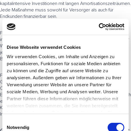
kapitalintensive Investitionen mit langen Amortisationszeiträumen.
Jede Maßnahme muss sowohl für Versorger als auch für
Endkunden finanzierbar sein.
Förderprogramme spielen aktuell eine zentrale Rolle,
insbesondere beim Netzausbau und bei der Erschließung neuer
Wärmequellen. Langfristig tragfähig werden Geschäftsmodelle
Diese Webseite verwendet Cookies
jedoch nur, wenn ausreichende Anschlussquoten erreicht und
Wir verwenden Cookies, um Inhalte und Anzeigen zu
Betriebskosten stabil kalkulierbar bleiben.
personalisieren, Funktionen für soziale Medien anbieten
zu können und die Zugriffe auf unsere Website zu
Für
Stadtwerke
eröffnet die Wärmewende zugleich neue
analysieren. Außerdem geben wir Informationen zu Ihrer
Geschäftsfelder. Neben klassischem Netzbetrieb gewinnen
Verwendung unserer Website an unsere Partner für
Contracting-Modelle, Quartierslösungen und integrierte
soziale Medien, Werbung und Analysen weiter. Unsere
Energiedienstleistungen an Bedeutung. Voraussetzung ist jedoch
Partner führen diese Informationen möglicherweise mit
eine frühzeitige Verzahnung von Infrastrukturplanung,
weiteren Daten zusammen, die Sie ihnen bereitgestellt
Kundenstrategie und wirtschaftlicher Bewertung. Ohne diese
haben oder die sie im Rahmen Ihrer Nutzung der Dienste
Integration bleiben viele Wärmepläne rein konzeptionell.
gesammelt haben.
E
Notwendig
i