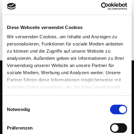
Unsere Verantwortung
Diese Webseite verwendet Cookies
Wir verwenden Cookies, um Inhalte und Anzeigen zu
personalisieren, Funktionen für soziale Medien anbieten
zu können und die Zugriffe auf unsere Website zu
analysieren. Außerdem geben wir Informationen zu Ihrer
Verwendung unserer Website an unsere Partner für
soziale Medien, Werbung und Analysen weiter. Unsere
FOLGEN SIE UNS AUF
Partner führen diese Informationen möglicherweise mit
Facebook
Kununu
LinkedIn
Instagram
Xing
weiteren Daten zusammen, die Sie ihnen bereitgestellt
YouTube
haben oder die sie im Rahmen Ihrer Nutzung der Dienste
gesammelt haben.
E
Notwendig
i
n
BRANCHEN
w
Präferenzen
i