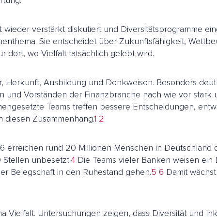
rtung.
t wieder verstärkt diskutiert und Diversitätsprogramme eing
ischenthema. Sie entscheidet über Zukunftsfähigkeit, Wettb
ort, wo Vielfalt tatsächlich gelebt wird.
er, Herkunft, Ausbildung und Denkweisen. Besonders deutl
en und Vorständen der Finanzbranche nach wie vor stark u
mmengesetzte Teams treffen bessere Entscheidungen, entwi
igen diesen Zusammenhang.
1
2
36 erreichen rund 20 Millionen Menschen in Deutschland d
Stellen unbesetzt.
4
Die Teams vieler Banken weisen ein D
der Belegschaft in den Ruhestand gehen.
5
6
Damit wächst 
ma Vielfalt. Untersuchungen zeigen, dass Diversität und 