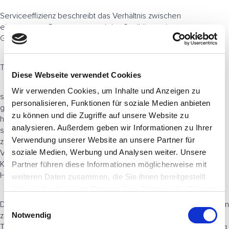
Serviceeffizienz beschreibt das Verhältnis zwischen
eingesetzten Ressourcen und der Qualität sowie
Geschwindigkeit der Kundeninteraktion.
Typische Ziele sind:
Diese Webseite verwendet Cookies
Wir verwenden Cookies, um Inhalte und Anzeigen zu
schnelle und konsistente Bearbeitung von Anfragen
personalisieren, Funktionen für soziale Medien anbieten
geringe Kosten pro Servicefall
zu können und die Zugriffe auf unsere Website zu
hohe Kundenzufriedenheit
analysieren. Außerdem geben wir Informationen zu Ihrer
stabile und skalierbare Prozesse
Verwendung unserer Website an unsere Partner für
zusätzliche Wertschöpfung (z.B. Cross- und Upselling)
Viele Unternehmen fokussieren sich dabei vor allem auf die
soziale Medien, Werbung und Analysen weiter. Unsere
Kostenseite. Automatisierung scheint hier der naheliegende
Partner führen diese Informationen möglicherweise mit
Hebel zu sein.
weiteren Daten zusammen, die Sie ihnen bereitgestellt
haben oder die sie im Rahmen Ihrer Nutzung der Dienste
gesammelt haben.
Doch Service ist mehr als eine Kostenstelle. Er ist gleichzeitig ein
E
Notwendig
zentraler Kontaktpunkt zum Kunden und damit ein wichtiger
i
Treiber für Zufriedenheit, Bindung und zusätzliche Wertschöpfung.