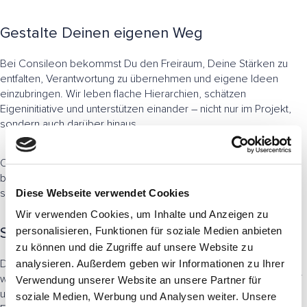
Gestalte Deinen eigenen Weg
Bei Consileon bekommst Du den Freiraum, Deine Stärken zu
entfalten, Verantwortung zu übernehmen und eigene Ideen
einzubringen. Wir leben flache Hierarchien, schätzen
Eigeninitiative und unterstützen einander – nicht nur im Projekt,
sondern auch darüber hinaus.
Ob Homeoffice oder Büro, KI-Tools oder Kundenworkshop –
bei uns ist jeder Tag anders. Und genau das macht die Arbeit so
spannend.
Diese Webseite verwendet Cookies
Wir verwenden Cookies, um Inhalte und Anzeigen zu
Starte Deine Karriere bei Consileon
personalisieren, Funktionen für soziale Medien anbieten
zu können und die Zugriffe auf unsere Website zu
Du stehst am Anfang Deiner beruflichen Laufbahn und möchtest
analysieren. Außerdem geben wir Informationen zu Ihrer
wirklich etwas bewegen? Dann bist Du bei uns genau richtig. Auf
Verwendung unserer Website an unsere Partner für
unserer
Karriere-Website
findest Du viele spannende
soziale Medien, Werbung und Analysen weiter. Unsere