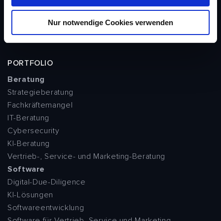
Kapitalmärkte
w
Öffentlicher Sektor
Nur notwendige Cookies verwenden
a
Versicherungen
h
l
PORTFOLIO
Beratung
Strategieberatung
Fachkräftemangel
IT-Beratung
Cybersecurity
KI-Beratung
Vertrieb-, Service- und Marketing-Beratung
Software
Digital-Due-Diligence
KI-Lösungen
Softwareentwicklung
Software für Vertrieb, Service und Marketing