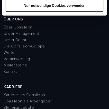
Radio
Nur notwendige Cookies verwenden
a
h
l
ÜBER UNS
Über Consileon
Unser Management
Unser Beirat
Die Consileon-Gruppe
Werte
Verantwortung
Meilensteine
Kontakt
KARRIERE
Karriere bei Consileon
Consileon als Arbeitgeber
Stellenangebote