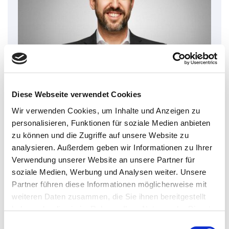
Diese Webseite verwendet Cookies
Wir verwenden Cookies, um Inhalte und Anzeigen zu
personalisieren, Funktionen für soziale Medien anbieten
zu können und die Zugriffe auf unsere Website zu
Stadtwerke, die ihre Kundenschnittstelle jetzt
analysieren. Außerdem geben wir Informationen zu Ihrer
konsequent weiterentwickeln, sichern sich
Verwendung unserer Website an unsere Partner für
einen entscheidenden Vorsprung im
soziale Medien, Werbung und Analysen weiter. Unsere
Wettbewerb um Wärmekunden. Ich unterstütze
Partner führen diese Informationen möglicherweise mit
Sie gerne dabei.
weiteren Daten zusammen, die Sie ihnen bereitgestellt
haben oder die sie im Rahmen Ihrer Nutzung der Dienste
Gilles Schneider
gesammelt haben.
E
Associate Partner bei Consileon