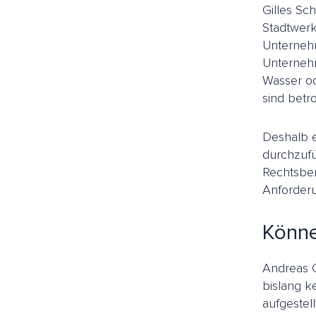
Gilles Sc
Stadtwerk
Unternehm
Unternehm
Wasser od
sind betro
Deshalb e
durchzufü
Rechtsber
Anforderu
Könne
Andreas Gr
bislang k
aufgestell