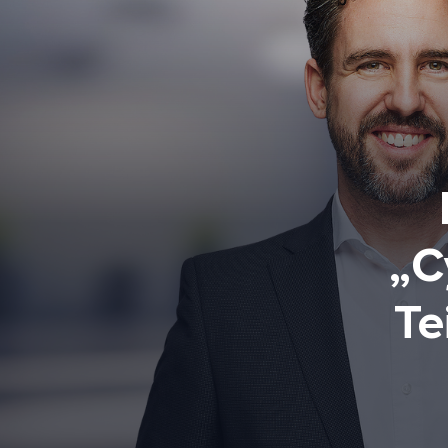
„C
Te