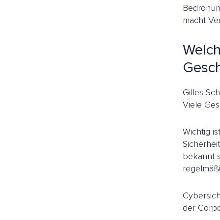
Bedrohung
macht Ver
Welch
Gesch
Gilles Sc
Viele Ges
Wichtig is
Sicherhei
bekannt 
regelmäßi
Cybersich
der Corp