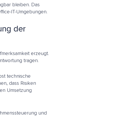
ügbar bleiben. Das
Office-IT-Umgebungen.
ung der
Aufmerksamkeit erzeugt.
antwortung tragen.
lbst technische
en, dass Risiken
ren Umsetzung
rnehmenssteuerung und