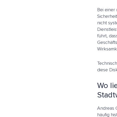
Bei einer
Sicherhei
nicht sys
Dienstleis
führt, da
Geschäfts
Wirksamke
Technisch
diese Dis
Wo li
Stadt
Andreas G
häufig hi