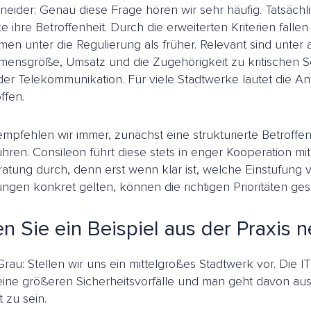
hneider: Genau diese Frage hören wir sehr häufig. Tatsächl
e ihre Betroffenheit. Durch die erweiterten Kriterien falle
en unter die Regulierung als früher. Relevant sind unter
ensgröße, Umsatz und die Zugehörigkeit zu kritischen S
er Telekommunikation. Für viele Stadtwerke lautet die Ant
ffen.
mpfehlen wir immer, zunächst eine strukturierte Betroffe
hren. Consileon führt diese stets in enger Kooperation mit 
atung durch, denn erst wenn klar ist, welche Einstufung 
ngen konkret gelten, können die richtigen Prioritäten ges
n Sie ein Beispiel aus der Praxis 
au: Stellen wir uns ein mittelgroßes Stadtwerk vor. Die IT 
eine größeren Sicherheitsvorfälle und man geht davon aus
t zu sein.