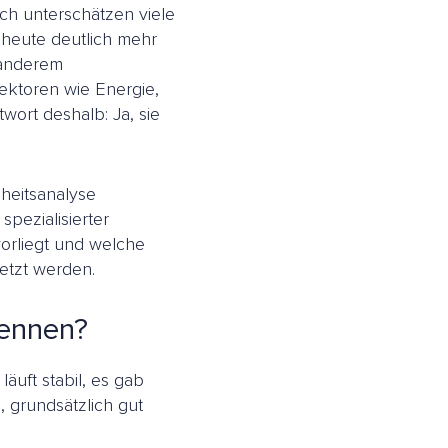
ich unterschätzen viele
n heute deutlich mehr
 anderem
ektoren wie Energie,
wort deshalb: Ja, sie
nheitsanalyse
spezialisierter
vorliegt und welche
etzt werden.
nennen?
läuft stabil, es gab
, grundsätzlich gut