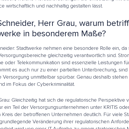
 wirtschaftlich und nachhaltig gestalten lässt.
Schneider, Herr Grau, warum betriff
werke in besonderem Maße?
hneider: Stadtwerke nehmen eine besondere Rolle ein, da 
 Versorgungsbereiche gleichzeitig verantwortlich sind. Stro
 oder Telekommunikation sind essenzielle Leistungen fü
ommt es auch nur zu einer partiellen Unterbrechung, sind 
he Versorgung unmittelbar spürbar. Genau deshalb stehen
 im Fokus der Cyberkriminalität.
rau: Gleichzeitig hat sich die regulatorische Perspektive
ur ein Teil der Versorgungsunternehmen unter KRITIS oder N
 Kreis der betroffenen Unternehmen deutlich. Für viele 
 grundlegende Veränderung ihrer regulatorischen Anford
erheit wird von einer IT-Aufgabe zu einem strategische