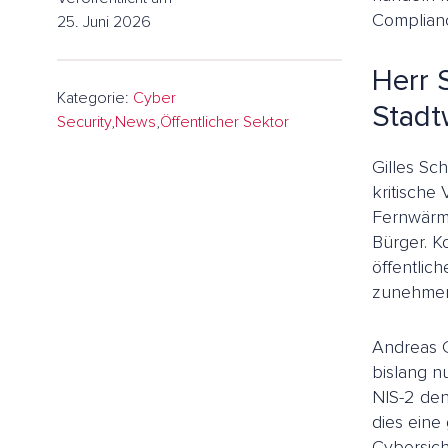
Compliance
25. Juni 2026
Herr 
Kategorie:
Cyber
Stadt
Security
,
News
,
Öffentlicher Sektor
Gilles Sc
kritische
Fernwärme
Bürger. K
öffentlic
zunehmend
Andreas G
bislang n
NIS-2 den
dies eine
Cybersich