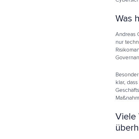
Was h
Andreas G
nur tech
Risikoman
Governan
Besonders
klar, das
Geschäfts
Maßnahme
Viele 
überh