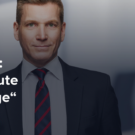
:
ute
ge“