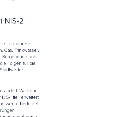
t NIS-2
sie für mehrere
m, Gas, Trinkwasser,
r Bürgerinnen und
die Folgen für die
 Stadtwerke
 verändert. Während
IS-1 fiel, erweitert
Stadtwerke bedeutet
erungen.
n Managementthema.