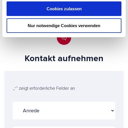
AUF LINKEDIN VERNETZEN
u
Cookies zulassen
s
w
Nur notwendige Cookies verwenden
a
h
l
Kontakt aufnehmen
„
“ zeigt erforderliche Felder an
*
A
n
r
e