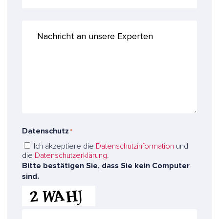
A
e
d
f
r
N
o
e
a
n
s
c
n
s
h
u
e
r
m
*
i
m
c
*
e
h
r
t
a
Datenschutz
*
n
u
Ich akzeptiere die
Datenschutzinformation
und
n
die
Datenschutzerklärung
.
s
Bitte bestätigen Sie, dass Sie kein Computer
e
sind.
r
e
E