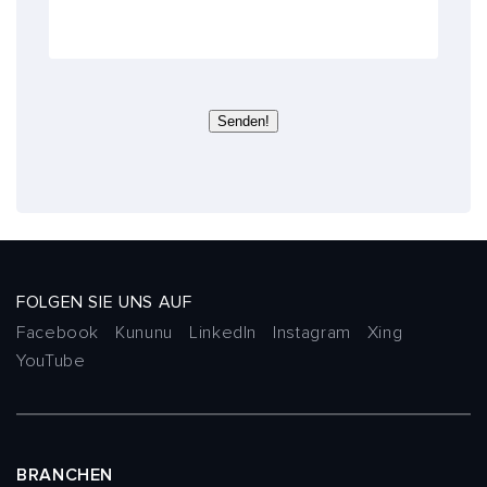
x
p
e
r
t
e
Senden!
n
FOLGEN SIE UNS AUF
Facebook
Kununu
LinkedIn
Instagram
Xing
YouTube
BRANCHEN