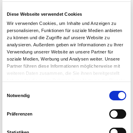
Diese Webseite verwendet Cookies
Wir verwenden Cookies, um Inhalte und Anzeigen zu
personalisieren, Funktionen für soziale Medien anbieten
zu können und die Zugriffe auf unsere Website zu
analysieren. Außerdem geben wir Informationen zu Ihrer
Verwendung unserer Website an unsere Partner für
soziale Medien, Werbung und Analysen weiter. Unsere
Catena-X ist mehr als ein IT-Projekt,
es ist der
Partner führen diese Informationen möglicherweise mit
Schlüssel für Transparenz, Vertrauen und
weiteren Daten zusammen, die Sie ihnen bereitgestellt
Wettbewerbsfähigkeit in der Lieferkette.
haben oder die sie im Rahmen Ihrer Nutzung der Dienste
gesammelt haben.
E
Dirk Dempewolf
Notwendig
i
Partner & Geschäftsbereichsleiter Automotive
n
Dirk.Dempewolf@consileon.de
w
Präferenzen
i
l
AUF LINKEDIN VERNETZEN
l
Statistiken