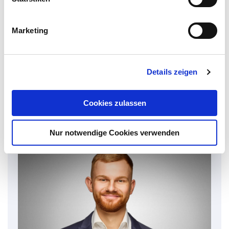
i
g
Marketing
u
n
g
Details zeigen
s
Ihr Experte für Catena-
a
u
X
Cookies zulassen
s
w
Nur notwendige Cookies verwenden
a
h
l