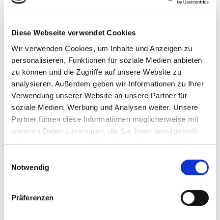
AUF LINKEDIN VERNETZEN
Diese Webseite verwendet Cookies
Wir verwenden Cookies, um Inhalte und Anzeigen zu
personalisieren, Funktionen für soziale Medien anbieten
zu können und die Zugriffe auf unsere Website zu
analysieren. Außerdem geben wir Informationen zu Ihrer
Verwendung unserer Website an unsere Partner für
Whitepaper anfragen
soziale Medien, Werbung und Analysen weiter. Unsere
Partner führen diese Informationen möglicherweise mit
„Werkstattmanagement für Kfz-
weiteren Daten zusammen, die Sie ihnen bereitgestellt
Versicherer. Neu gedacht!“
haben oder die sie im Rahmen Ihrer Nutzung der Dienste
gesammelt haben.
E
Notwendig
i
n
„
“ zeigt erforderliche Felder an
*
w
Präferenzen
i
A
l