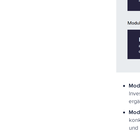
Modu
Inve
ergä
Mod
konk
und 