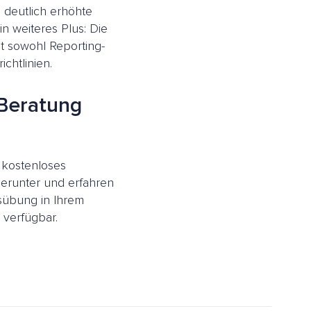
e deutlich erhöhte
n weiteres Plus: Die
zt sowohl Reporting-
chtlinien.
 Beratung
r kostenloses
erunter und erfahren
sübung in Ihrem
 verfügbar.