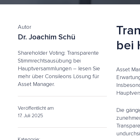
Tra
Autor
Dr. Joachim Schü
bei
Shareholder Voting: Transparente
Stimmrechtsausübung bei
Hauptversammlungen – lesen Sie
Asset Man
mehr über Consileons Lösung für
Erwartung
Asset Manager.
Insbeson
Hauptver
Veröffentlicht am
Die gängi
17. Juli 2025
zunehmen
Transpare
undurchsi
Kategorie: