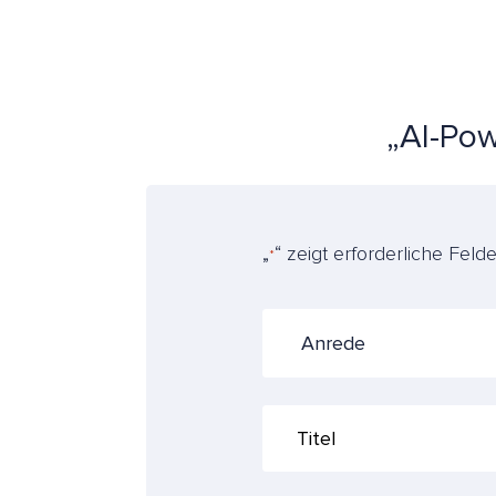
„AI-Pow
„
“ zeigt erforderliche Feld
*
Anrede
Titel