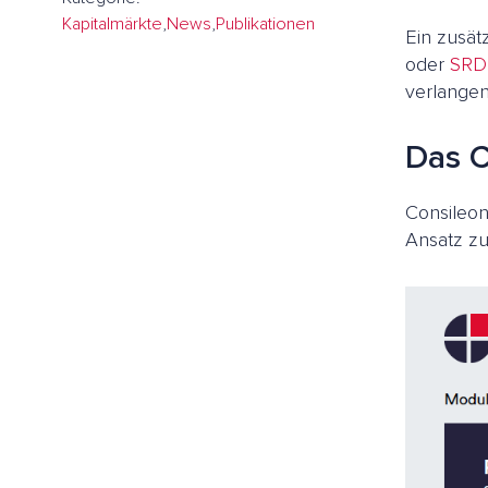
Kapitalmärkte
,
News
,
Publikationen
Ein zusät
oder
SRD 
verlangen
Das C
Consileon
Ansatz z