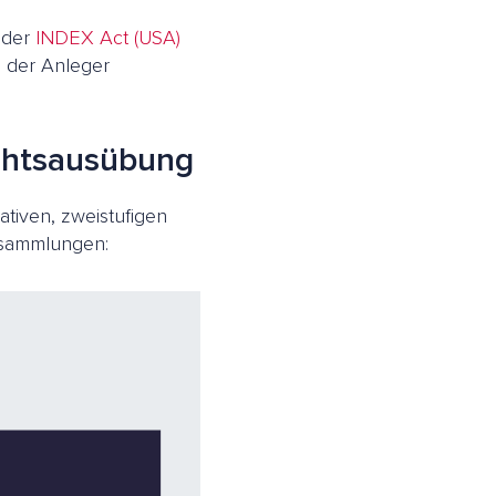
 der
INDEX Act (USA)
n der Anleger
echtsausübung
ativen, zweistufigen
rsammlungen: