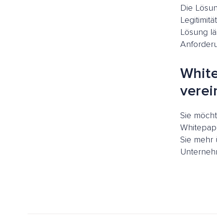
Die Lösun
Legitimit
Lösung lä
Anforderu
Whit
verei
Sie möcht
Whitepa
Sie mehr 
Unternehm