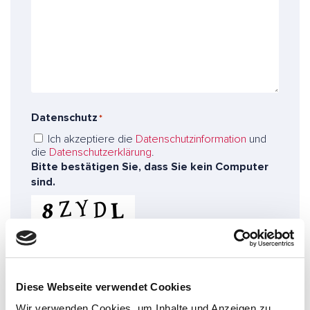
n
s
h
u
e
r
m
*
i
m
c
*
e
h
r
t
a
Datenschutz
*
n
u
Ich akzeptiere die
Datenschutzinformation
und
n
die
Datenschutzerklärung
.
s
Bitte bestätigen Sie, dass Sie kein Computer
e
sind.
r
e
E
x
p
e
Diese Webseite verwendet Cookies
r
t
Wir verwenden Cookies, um Inhalte und Anzeigen zu