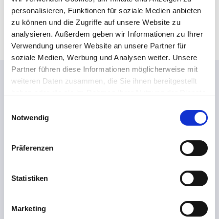
e
Senden!
personalisieren, Funktionen für soziale Medien anbieten
n
zu können und die Zugriffe auf unsere Website zu
analysieren. Außerdem geben wir Informationen zu Ihrer
Verwendung unserer Website an unsere Partner für
soziale Medien, Werbung und Analysen weiter. Unsere
Partner führen diese Informationen möglicherweise mit
Das könnte Sie interessieren...
weiteren Daten zusammen, die Sie ihnen bereitgestellt
haben oder die sie im Rahmen Ihrer Nutzung der Dienste
gesammelt haben.
E
Notwendig
i
n
w
Präferenzen
i
l
l
Statistiken
i
g
Marketing
u