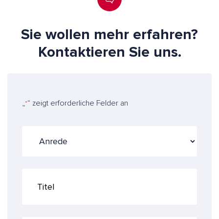
Sie wollen mehr erfahren?
Kontaktieren Sie uns.
„
“ zeigt erforderliche Felder an
*
A
n
r
e
T
d
i
e
t
e
l