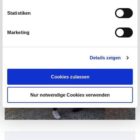
l
l
Statistiken
i
g
Marketing
u
n
g
Details zeigen
s
a
u
Cookies zulassen
s
w
Nur notwendige Cookies verwenden
a
h
l