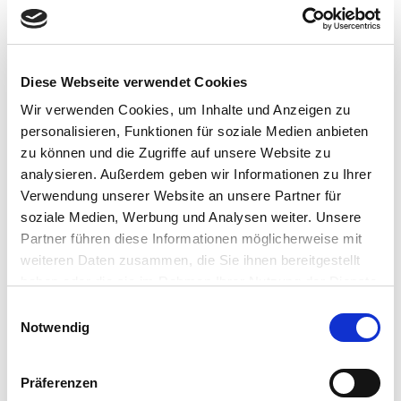
mit denen völlig neue Erlebnisse geschaffen und
Botschaften auf spürbare und nachhaltigere Weise vermittelt
werden können, sowohl intern als auch in der externen
Kommunikation. Auch das Thema
Mental Health
wird immer
Diese Webseite verwendet Cookies
wichtiger in der heutigen Zeit, daher setzen wir hier einen
neuen Schwerpunkt und bieten unter anderem
Wir verwenden Cookies, um Inhalte und Anzeigen zu
Resilienztrainings und ähnliche Angebote an. Und bei allem,
personalisieren, Funktionen für soziale Medien anbieten
was wir tun, spielt der blaue Kaktus eine wichtige Rolle.
zu können und die Zugriffe auf unsere Website zu
analysieren. Außerdem geben wir Informationen zu Ihrer
Verwendung unserer Website an unsere Partner für
soziale Medien, Werbung und Analysen weiter. Unsere
Partner führen diese Informationen möglicherweise mit
weiteren Daten zusammen, die Sie ihnen bereitgestellt
haben oder die sie im Rahmen Ihrer Nutzung der Dienste
gesammelt haben.
E
Notwendig
i
n
w
Präferenzen
i