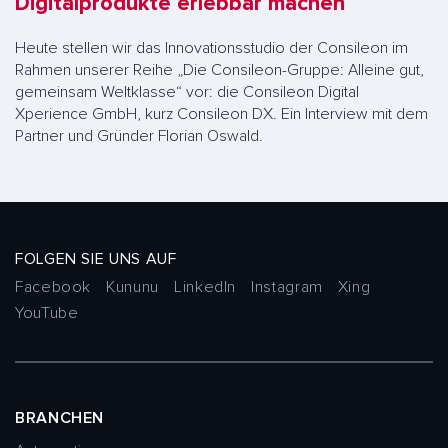
Digitalprodukte erlebbar machen
Heute stellen wir das Innovationsstudio der Consileon im
Rahmen unserer Reihe „Die Consileon-Gruppe: Alleine gut,
gemeinsam Weltklasse“ vor: die Consileon Digital
Xperience GmbH, kurz Consileon DX. Ein Interview mit dem
Partner und Gründer Florian Oswald.
FOLGEN SIE UNS AUF
Facebook
Kununu
LinkedIn
Instagram
Xing
YouTube
BRANCHEN