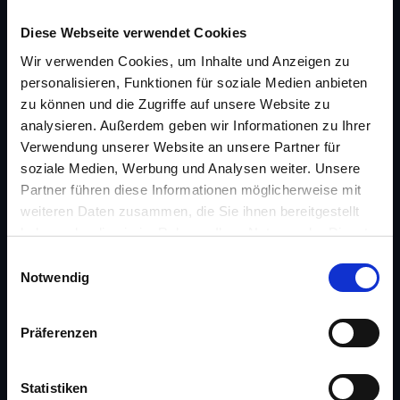
Diese Webseite verwendet Cookies
PORTFOLIO
Wir verwenden Cookies, um Inhalte und Anzeigen zu
Catena-X
personalisieren, Funktionen für soziale Medien anbieten
Consileon Compliance Manager
zu können und die Zugriffe auf unsere Website zu
Cybersecurity
analysieren. Außerdem geben wir Informationen zu Ihrer
Verwendung unserer Website an unsere Partner für
Digital Mindset
soziale Medien, Werbung und Analysen weiter. Unsere
E-range calculator and charging time calculator
Partner führen diese Informationen möglicherweise mit
EU Artificial Intelligence Act
weiteren Daten zusammen, die Sie ihnen bereitgestellt
Lighthouz
haben oder die sie im Rahmen Ihrer Nutzung der Dienste
MyPersonalGPT
gesammelt haben.
E
Sustainability
Notwendig
i
SWIFT-CSCF-Assessment
n
w
Präferenzen
NEWS
i
l
News
l
Statistiken
Events