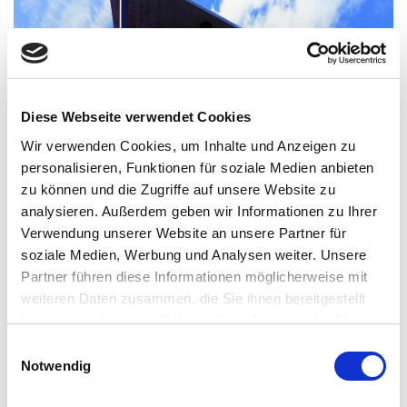
Diese Webseite verwendet Cookies
Wir verwenden Cookies, um Inhalte und Anzeigen zu
personalisieren, Funktionen für soziale Medien anbieten
zu können und die Zugriffe auf unsere Website zu
analysieren. Außerdem geben wir Informationen zu Ihrer
Verwendung unserer Website an unsere Partner für
soziale Medien, Werbung und Analysen weiter. Unsere
Partner führen diese Informationen möglicherweise mit
weiteren Daten zusammen, die Sie ihnen bereitgestellt
haben oder die sie im Rahmen Ihrer Nutzung der Dienste
gesammelt haben.
E
Notwendig
i
27. January 2020
n